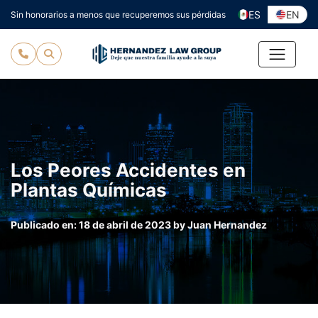
Ir
ES
EN
Sin honorarios a menos que recuperemos sus pérdidas
al
contenido
Los Peores Accidentes en
Plantas Químicas
Publicado en:
18 de abril de 2023
by
Juan Hernandez