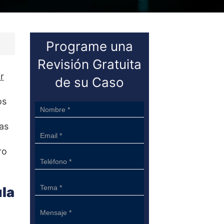
Programe una
Revisión Gratuita
ir
de su Caso
os
Sidebar
Form
las
ro
ula