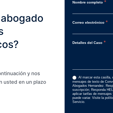
*
Nombre completo
 abogado
*
Correo electrónico
s
cos?
*
Detalles del Caso
ontinuación y nos
Al marcar esta casilla, 
 usted en un plazo
mensajes de texto de Conve
Abogados Hernandez. Resp
suscripción; Responda HEL
aplicar tarifas de mensajes
puede variar. Visite la polí
Servicio.