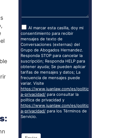
os
,
Al marcar esta casilla, doy mi
e
consentimiento para recibir
mensajes de texto de
el
Conversaciones (externas) del
Grupo de Abogados Hernandez.
Responda STOP para cancelar la
ble
suscripción; Responda HELP para
obtener ayuda; Se pueden aplicar
tarifas de mensajes y datos; La
rir
frecuencia de mensajes puede
variar. Visite
https://www.juanlaw.com/es/politic
a-privacidad/
para consultar la
política de privacidad y
https://www.juanlaw.com/es/politic
a-privacidad/
para los Términos de
s:
Servicio.
ohn
Enviar