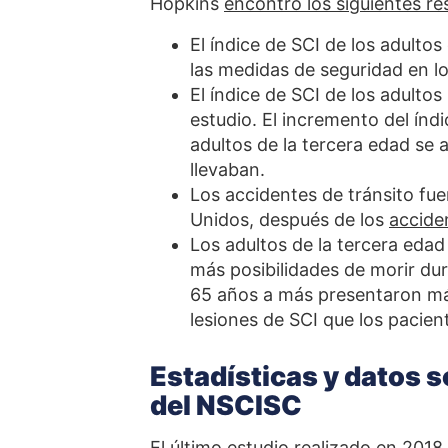
Hopkins
encontró los siguientes re
El índice de SCI de los adultos
las medidas de seguridad en l
El índice de SCI de los adult
estudio. El incremento del índi
adultos de la tercera edad se a
llevaban.
Los accidentes de tránsito fue
Unidos, después de los
accide
Los adultos de la tercera eda
más posibilidades de morir du
65 años a más presentaron más
lesiones de SCI que los pacien
Estadísticas y datos s
del NSCISC
El
último estudio realizado en 2018