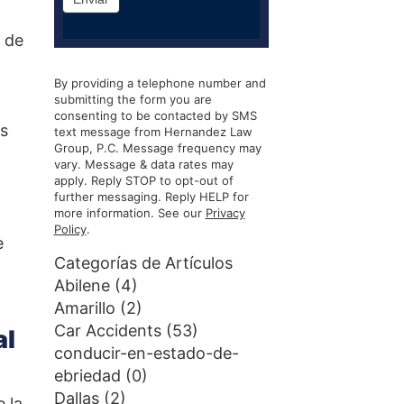
a de
By providing a telephone number and
submitting the form you are
consenting to be contacted by SMS
os
text message from Hernandez Law
Group, P.C. Message frequency may
vary. Message & data rates may
apply. Reply STOP to opt-out of
further messaging. Reply HELP for
more information. See our
Privacy
Policy
.
e
Categorías de Artículos
Abilene
(4)
Amarillo
(2)
Car Accidents
(53)
al
conducir-en-estado-de-
ebriedad
(0)
Dallas
(2)
 la