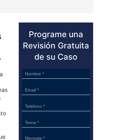
Programe una
s
Revisión Gratuita
de su Caso
o
Sidebar
na
Form
nas
a
sto
ue