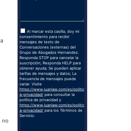
Al marcar esta casilla, doy mi
consentimiento para recibir
 a
mensajes de texto de
Conversaciones (externas) del
Grupo de Abogados Hernandez.
Responda STOP para cancelar la
suscripción; Responda HELP para
obtener ayuda; Se pueden aplicar
tarifas de mensajes y datos; La
frecuencia de mensajes puede
?
variar. Visite
https://www.juanlaw.com/es/politic
a-privacidad/
para consultar la
política de privacidad y
https://www.juanlaw.com/es/politic
a-privacidad/
para los Términos de
Servicio.
, no