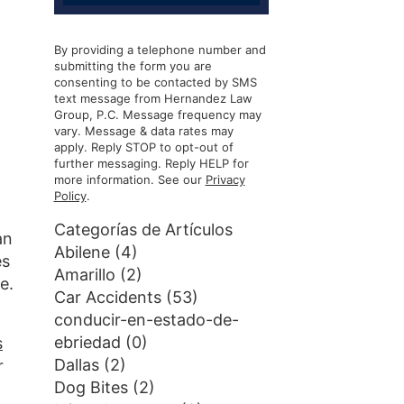
By providing a telephone number and
submitting the form you are
consenting to be contacted by SMS
text message from Hernandez Law
Group, P.C. Message frequency may
vary. Message & data rates may
apply. Reply STOP to opt-out of
further messaging. Reply HELP for
more information. See our
Privacy
Policy
.
Categorías de Artículos
an
Abilene
(4)
es
Amarillo
(2)
e.
Car Accidents
(53)
conducir-en-estado-de-
ebriedad
(0)
s
Dallas
(2)
r
Dog Bites
(2)