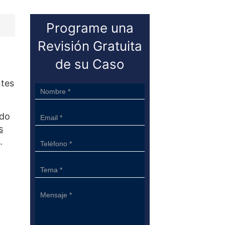
Programe una
Revisión Gratuita
de su Caso
ntes
Sidebar
Form
ado
s
.