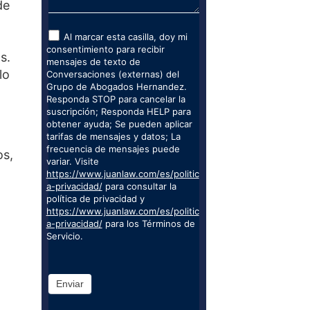
de
Al marcar esta casilla, doy mi
consentimiento para recibir
s.
mensajes de texto de
lo
Conversaciones (externas) del
Grupo de Abogados Hernandez.
Responda STOP para cancelar la
suscripción; Responda HELP para
obtener ayuda; Se pueden aplicar
tarifas de mensajes y datos; La
frecuencia de mensajes puede
os,
variar. Visite
https://www.juanlaw.com/es/politic
a-privacidad/
para consultar la
política de privacidad y
https://www.juanlaw.com/es/politic
a-privacidad/
para los Términos de
Servicio.
Enviar