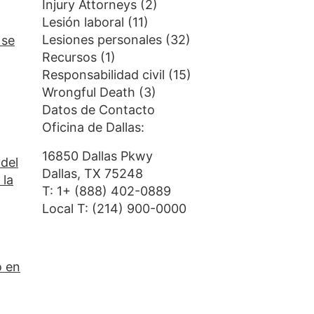
Injury Attorneys
(2)
Lesión laboral
(11)
Lesiones personales
(32)
 se
Recursos
(1)
Responsabilidad civil
(15)
Wrongful Death
(3)
Datos de Contacto
Oficina de Dallas:
16850 Dallas Pkwy
del
Dallas, TX 75248
 la
T:
1+ (888) 402-0889
Local T:
(214) 900-0000
o en