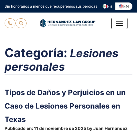
Ir
ES
EN
Sin honorarios a menos que recuperemos sus pérdidas
al
contenido
Categoría:
Lesiones
personales
Tipos de Daños y Perjuicios en un
Caso de Lesiones Personales en
Texas
Publicado en:
11 de noviembre de 2025
by
Juan Hernandez