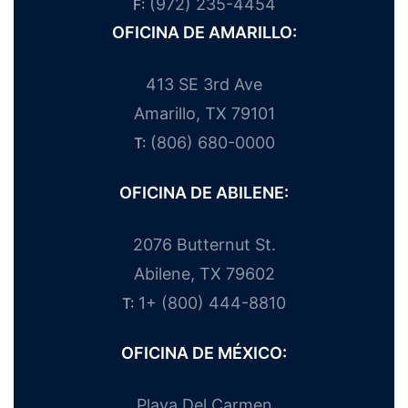
(972) 235-4454
F:
OFICINA DE AMARILLO:
413 SE 3rd Ave
Amarillo, TX 79101
(806) 680-0000
T:
OFICINA DE ABILENE:
2076 Butternut St.
Abilene, TX 79602
1+ (800) 444-8810
T:
OFICINA DE MÉXICO:
Playa Del Carmen