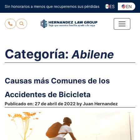
Ir
ES
EN
Sin honorarios a menos que recuperemos sus pérdidas
al
contenido
Categoría:
Abilene
Causas más Comunes de los
Accidentes de Bicicleta
Publicado en:
27 de abril de 2022
by
Juan Hernandez