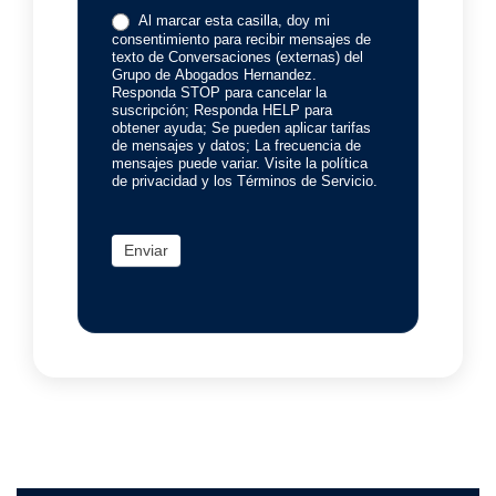
Al marcar esta casilla, doy mi
consentimiento para recibir mensajes de
texto de Conversaciones (externas) del
Grupo de Abogados Hernandez.
Responda STOP para cancelar la
suscripción; Responda HELP para
obtener ayuda; Se pueden aplicar tarifas
de mensajes y datos; La frecuencia de
mensajes puede variar. Visite la política
de privacidad y los Términos de Servicio.
Enviar