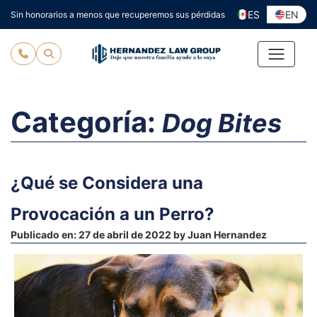
Ir
ES
EN
Sin honorarios a menos que recuperemos sus pérdidas
al
contenido
Categoría:
Dog Bites
¿Qué se Considera una
Provocación a un Perro?
Publicado en:
27 de abril de 2022
by
Juan Hernandez