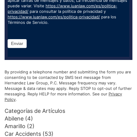
aplicar tarifas de mensajes y datos; La frecuencia de mensajes
puede variar. Visite
https://www.juanlaw.com/es/politica-
privacidad/
para consultar la política de privacidad y
https://www.juanlaw.com/es/politica-privacidad/
para los
Términos de Servicio.
Enviar
By providing a telephone number and submitting the form you are
consenting to be contacted by SMS text message from
Hernandez Law Group, P.C. Message frequency may vary.
Message & data rates may apply. Reply STOP to opt-out of further
messaging. Reply HELP for more information. See our
Privacy
Policy
.
Categorías de Artículos
Abilene
(4)
Amarillo
(2)
Car Accidents
(53)