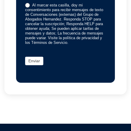
Al marcar esta casilla, doy mi
consentimiento para recibir mensajes de texto
de Conversaciones (externas) del Grupo de
Abogados Hernandez. Responda STOP para
cancelar la suscripción; Responda HELP para
obtener ayuda; Se pueden aplicar tarifas de
mensajes y datos; La frecuencia de mensajes
puede variar. Visite la política de privacidad y
los Términos de Servicio.
Enviar