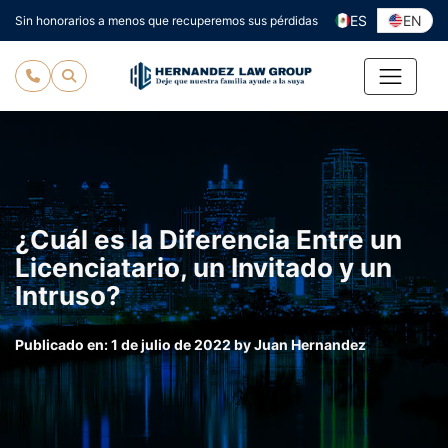
Ir
ES
EN
Sin honorarios a menos que recuperemos sus pérdidas
al
contenido
¿Cuál es la Diferencia Entre un
Licenciatario, un Invitado y un
Intruso?
Publicado en:
1 de julio de 2022
by
Juan Hernandez