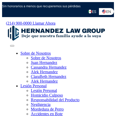
Ir
Sin honorarios a menos que recuperemos sus pérdidas
al
ES
EN
contenido
(214) 900-0000
Llamar Ahora
Sobre de Nosotros
Sobre de Nosotros
Juan Hernandez
Cassandra Hernandez
Alek Hernandez
ClaraBeth Hernandez
Alek Hernandez
Lesión Personal
Lesión Personal
Homicidio Culposo
Responsabilidad del Producto
Negligencia
Mordedura de Perro
Accidentes en Bote