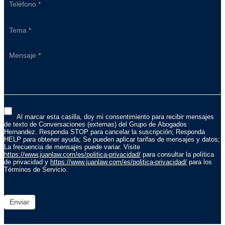
Al marcar esta casilla, doy mi consentimiento para recibir mensajes
de texto de Conversaciones (externas) del Grupo de Abogados
Hernandez. Responda STOP para cancelar la suscripción; Responda
HELP para obtener ayuda; Se pueden aplicar tarifas de mensajes y datos;
La frecuencia de mensajes puede variar. Visite
https://www.juanlaw.com/es/politica-privacidad/
para consultar la política
de privacidad y
https://www.juanlaw.com/es/politica-privacidad/
para los
Términos de Servicio.
Enviar