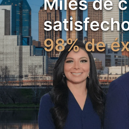
Miles de c
satisfecho
98% de éx