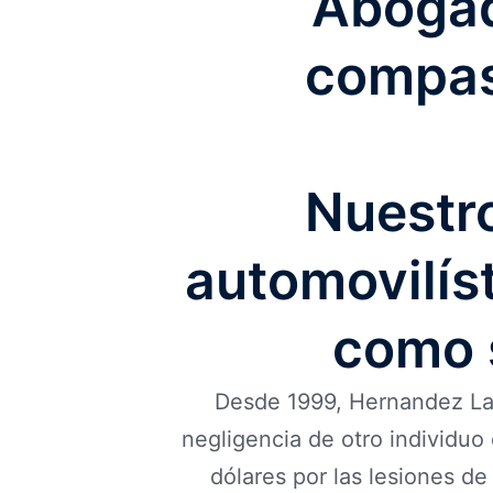
Abogad
compas
Nuestr
automovilís
como s
Desde 1999, Hernandez Law
negligencia de otro individuo
dólares por las lesiones de