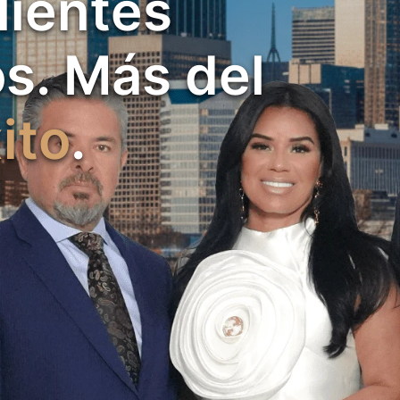
lientes
s. Más del
ito
.