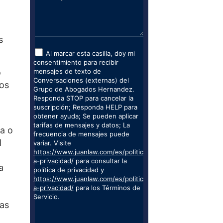
s
Al marcar esta casilla, doy mi
consentimiento para recibir
o
mensajes de texto de
Conversaciones (externas) del
eos
Grupo de Abogados Hernandez.
Responda STOP para cancelar la
suscripción; Responda HELP para
obtener ayuda; Se pueden aplicar
tarifas de mensajes y datos; La
ta o
frecuencia de mensajes puede
l
variar. Visite
https://www.juanlaw.com/es/politic
a-privacidad/
para consultar la
a
política de privacidad y
https://www.juanlaw.com/es/politic
a-privacidad/
para los Términos de
Servicio.
tas