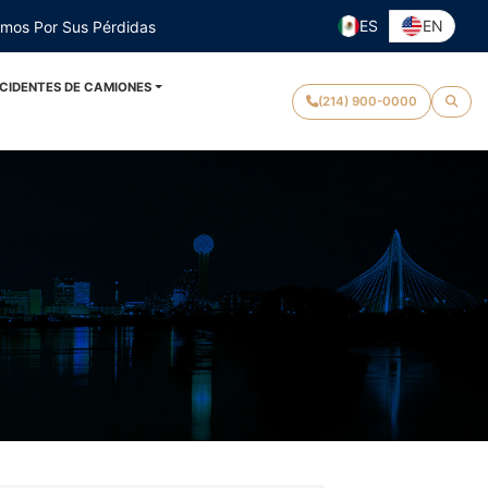
ES
EN
emos Por Sus Pérdidas
CIDENTES DE CAMIONES
(214) 900-0000