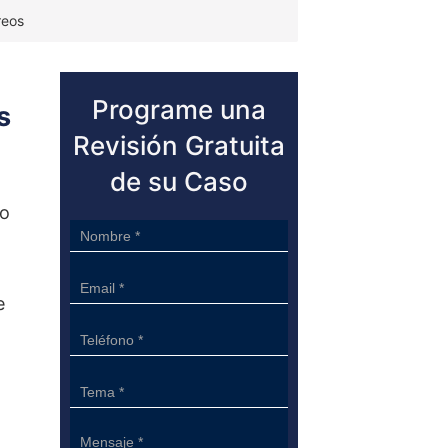
reos
Programe una
s
Revisión Gratuita
de su Caso
no
Sidebar
Form
e