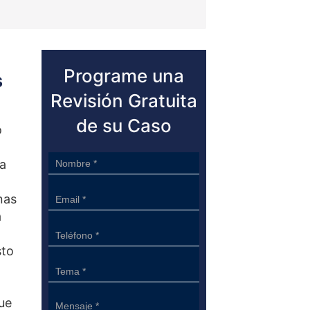
Programe una
s
Revisión Gratuita
de su Caso
o
Sidebar
na
Form
nas
a
sto
ue