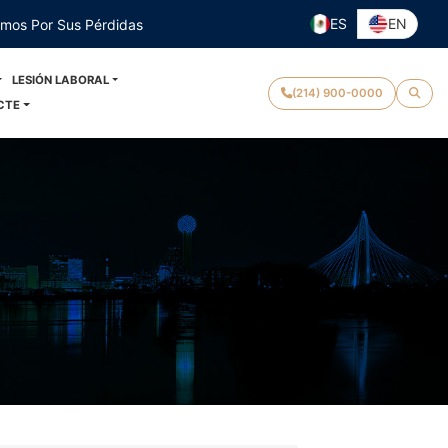
ES
EN
emos Por Sus Pérdidas
LESIÓN LABORAL
(214) 900-0000
CTE