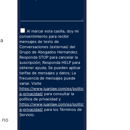
Al marcar esta casilla, doy mi
consentimiento para recibir
 a
mensajes de texto de
Conversaciones (externas) del
Grupo de Abogados Hernandez.
Responda STOP para cancelar la
suscripción; Responda HELP para
obtener ayuda; Se pueden aplicar
tarifas de mensajes y datos; La
frecuencia de mensajes puede
?
variar. Visite
https://www.juanlaw.com/es/politic
a-privacidad/
para consultar la
política de privacidad y
https://www.juanlaw.com/es/politic
a-privacidad/
para los Términos de
Servicio.
, no