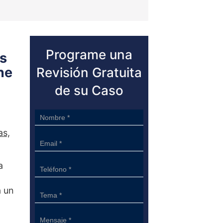
Programe una
s
ne
Revisión Gratuita
de su Caso
Sidebar
Form
as,
a
a un