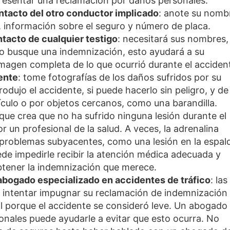
resentar una reclamación por daños personales.
ntacto del otro conductor implicado
: anote su nomb
, información sobre el seguro y número de placa.
tacto de cualquier testigo
: necesitará sus nombres,
o busque una indemnización, esto ayudará a su
 imagen completa de lo que ocurrió durante el acciden
ente
: tome fotografías de los daños sufridos por su
rodujo el accidente, si puede hacerlo sin peligro, y de
ículo o por objetos cercanos, como una barandilla.
que crea que no ha sufrido ninguna lesión durante el
 un profesional de la salud. A veces, la adrenalina
problemas subyacentes, como una lesión en la espal
de impedirle recibir la atención médica adecuada y
btener la indemnización que merece.
bogado especializado en accidentes de tráfico
: las
intentar impugnar su reclamación de indemnización
al porque el accidente se consideró leve. Un abogado
onales puede ayudarle a evitar que esto ocurra. No