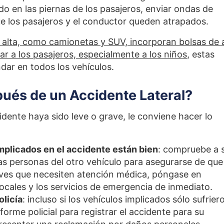
do en las piernas de los pasajeros, enviar ondas de
ue los pasajeros y el conductor queden atrapados.
alta, como camionetas y SUV, incorporan bolsas de a
ar a los pasajeros, especialmente a los niños
, estas
dar en todos los vehículos.
ués de un Accidente Lateral?
ente haya sido leve o grave, le conviene hacer lo
mplicados en el accidente están bien
: compruebe a 
as personas del otro vehículo para asegurarse de que
raves que necesiten atención médica, póngase en
ocales y los servicios de emergencia de inmediato.
olicía
: incluso si los vehículos implicados sólo sufrier
orme policial para registrar el accidente para su