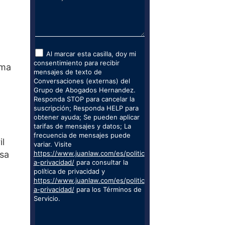
Al marcar esta casilla, doy mi
consentimiento para recibir
sma
mensajes de texto de
Conversaciones (externas) del
Grupo de Abogados Hernandez.
Responda STOP para cancelar la
suscripción; Responda HELP para
obtener ayuda; Se pueden aplicar
tarifas de mensajes y datos; La
frecuencia de mensajes puede
il
variar. Visite
usa
https://www.juanlaw.com/es/politic
a-privacidad/
para consultar la
política de privacidad y
https://www.juanlaw.com/es/politic
a-privacidad/
para los Términos de
Servicio.