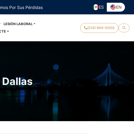
ES
EN
emos Por Sus Pérdidas
LESIÓN LABORAL
(214) 900-0000
CTE
 Dallas