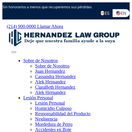
Ir
Sin honorarios a menos que recuperemos sus pérdidas
al
ES
EN
contenido
(214) 900-0000
Llamar Ahora
Sobre de Nosotros
Sobre de Nosotros
Juan Hernandez
Cassandra Hernandez
Alek Hernandez
ClaraBeth Hernandez
Alek Hernandez
Lesión Personal
Lesión Personal
Homicidio Culposo
Responsabilidad del Producto
Negligencia
Mordedura de Perro
Accidentes en Bote