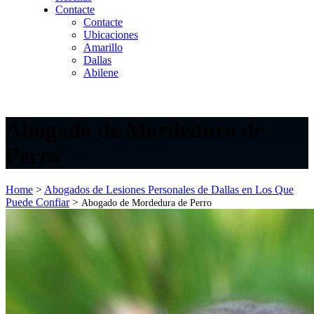
Contacte
Contacte
Ubicaciones
Amarillo
Dallas
Abilene
Abogado de Mordedura de
Perro
Home
>
Abogados de Lesiones Personales de Dallas en Los Que
Puede Confiar
>
Abogado de Mordedura de Perro