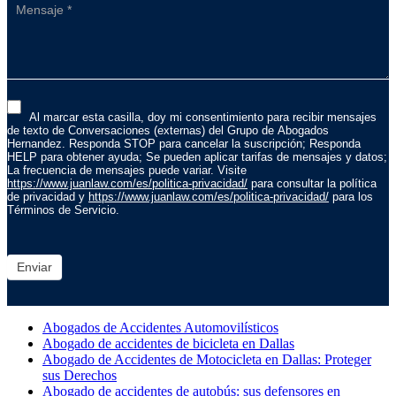
Al marcar esta casilla, doy mi consentimiento para recibir mensajes
de texto de Conversaciones (externas) del Grupo de Abogados
Hernandez. Responda STOP para cancelar la suscripción; Responda
HELP para obtener ayuda; Se pueden aplicar tarifas de mensajes y datos;
La frecuencia de mensajes puede variar. Visite
https://www.juanlaw.com/es/politica-privacidad/
para consultar la política
de privacidad y
https://www.juanlaw.com/es/politica-privacidad/
para los
Términos de Servicio.
Enviar
Abogados de Accidentes Automovilísticos
Abogado de accidentes de bicicleta en Dallas
Abogado de Accidentes de Motocicleta en Dallas: Proteger
sus Derechos
Abogado de accidentes de autobús: sus defensores en