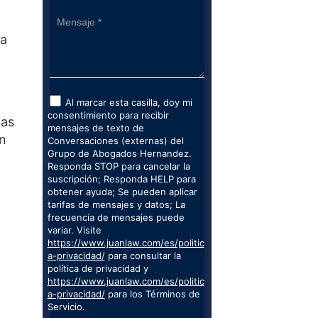
sa
Al marcar esta casilla, doy mi
consentimiento para recibir
zas
mensajes de texto de
an
Conversaciones (externas) del
Grupo de Abogados Hernandez.
Responda STOP para cancelar la
suscripción; Responda HELP para
obtener ayuda; Se pueden aplicar
tarifas de mensajes y datos; La
frecuencia de mensajes puede
variar. Visite
https://www.juanlaw.com/es/politic
a-privacidad/
para consultar la
política de privacidad y
https://www.juanlaw.com/es/politic
a-privacidad/
para los Términos de
Servicio.