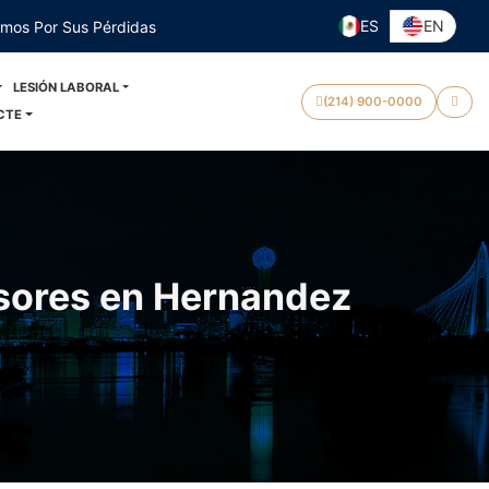
ES
EN
emos Por Sus Pérdidas
LESIÓN LABORAL
(214) 900-0000
CTE
sores en Hernandez