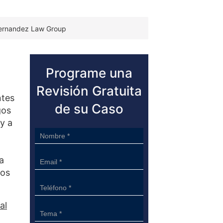
Hernandez Law Group
Programe una
Revisión Gratuita
ntes
de su Caso
gos
y a
Sidebar
Form
a
mos
al