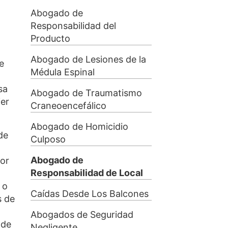
Abogado de
Responsabilidad del
Producto
Abogado de Lesiones de la
e
Médula Espinal
sa
Abogado de Traumatismo
ier
Craneoencefálico
Abogado de Homicidio
de
Culposo
Abogado de
por
Responsabilidad de Local
 o
Caídas Desde Los Balcones
s de
Abogados de Seguridad
 de
Negligente