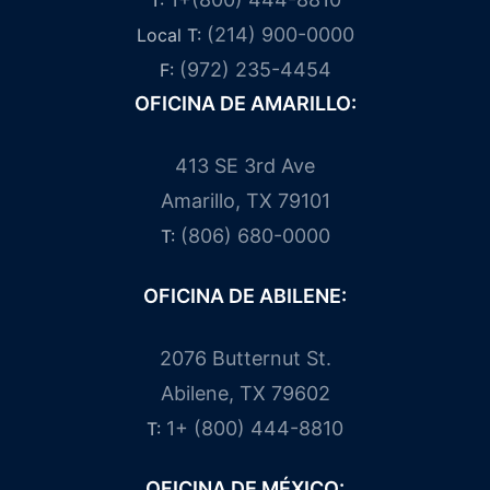
T:
(214) 900-0000
Local T:
(972) 235-4454
F:
OFICINA DE AMARILLO:
413 SE 3rd Ave
Amarillo, TX 79101
(806) 680-0000
T:
OFICINA DE ABILENE:
2076 Butternut St.
Abilene, TX 79602
1+ (800) 444-8810
T:
OFICINA DE MÉXICO: