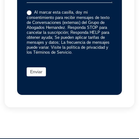
Al marcar esta casilla, doy mi
consentimiento para recibir mensajes de texto
de Conversaciones (externas) del Grupo de
Abogados Hernandez. Responda STOP para
cancelar la suscripción; Responda HELP para
obtener ayuda; Se pueden aplicar tarifas de
mensajes y datos; La frecuencia de mensajes
puede variar. Visite la política de privacidad y
los Términos de Servicio.
Enviar