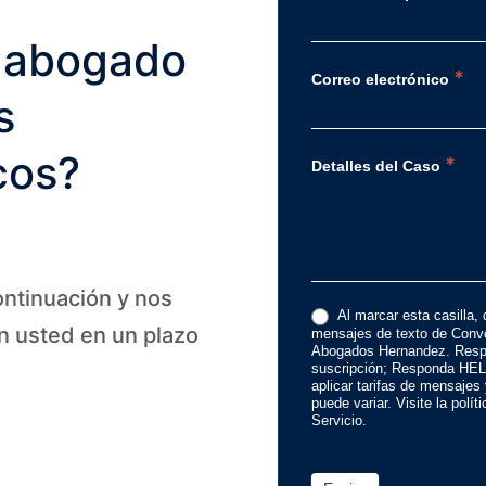
 abogado
*
Correo electrónico
s
cos?
*
Detalles del Caso
ontinuación y nos
Al marcar esta casilla, 
 usted en un plazo
mensajes de texto de Conve
Abogados Hernandez. Resp
suscripción; Responda HEL
aplicar tarifas de mensajes
puede variar. Visite la polí
Servicio.