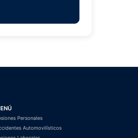
ENÚ
esiones Personales
ccidentes Automovilísticos
esiones Laborales