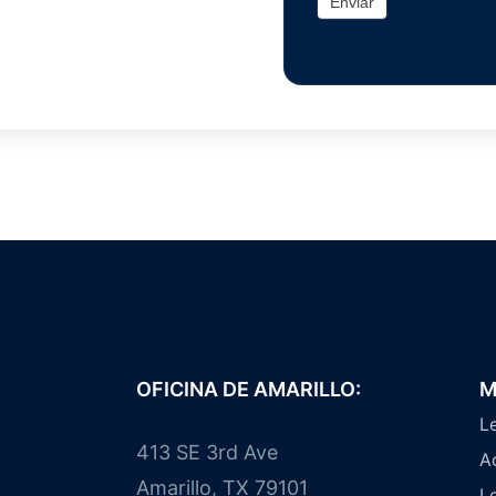
Enviar
OFICINA DE AMARILLO:
M
L
413 SE 3rd Ave
A
Amarillo, TX 79101
L