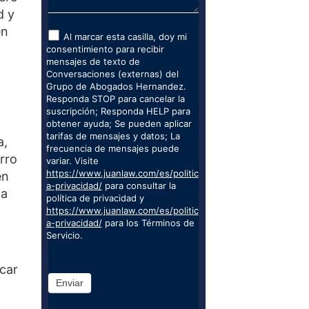
d y
en
Al marcar esta casilla, doy mi
consentimiento para recibir
mensajes de texto de
Conversaciones (externas) del
Grupo de Abogados Hernandez.
Responda STOP para cancelar la
suscripción; Responda HELP para
obtener ayuda; Se pueden aplicar
tarifas de mensajes y datos; La
a,
frecuencia de mensajes puede
rro
variar. Visite
https://www.juanlaw.com/es/politic
en
a-privacidad/
para consultar la
la
política de privacidad y
https://www.juanlaw.com/es/politic
a-privacidad/
para los Términos de
Servicio.
rcar
Enviar