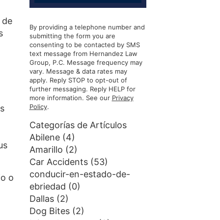
 de
By providing a telephone number and
s
submitting the form you are
consenting to be contacted by SMS
text message from Hernandez Law
Group, P.C. Message frequency may
vary. Message & data rates may
apply. Reply STOP to opt-out of
further messaging. Reply HELP for
more information. See our
Privacy
Policy
.
es
Categorías de Artículos
Abilene
(4)
us
Amarillo
(2)
Car Accidents
(53)
conducir-en-estado-de-
jo o
ebriedad
(0)
Dallas
(2)
Dog Bites
(2)