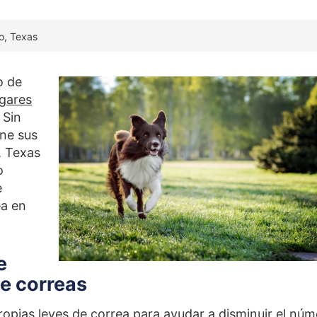
o, Texas
o de
ogares
. Sin
ene sus
, Texas
o
e
ea en
e
de correas
ropias leyes de correa para ayudar a disminuir el nú