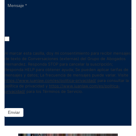
Al marcar esta casilla, doy mi consentimiento para recibir mensajes
de texto de Conversaciones (externas) del Grupo de Abogados
Hernandez. Responda STOP para cancelar la suscripción;
Responda HELP para obtener ayuda; Se pueden aplicar tarifas de
mensajes y datos; La frecuencia de mensajes puede variar. Visite
https://www.juanlaw.com/es/politica-privacidad/
para consultar la
política de privacidad y
https://www.juanlaw.com/es/politica-
privacidad/
para los Términos de Servicio.
Enviar