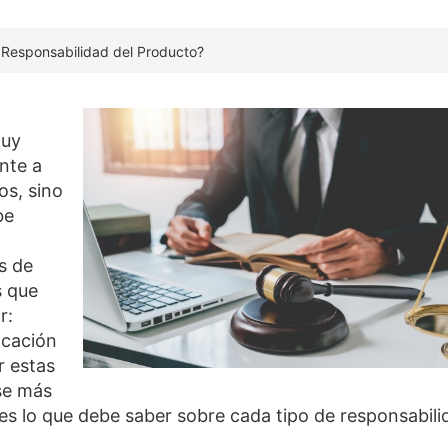
 Responsabilidad del Producto?
muy
nte a
os, sino
be
s de
s que
r:
icación
r estas
se más
es lo que debe saber sobre cada tipo de responsabili