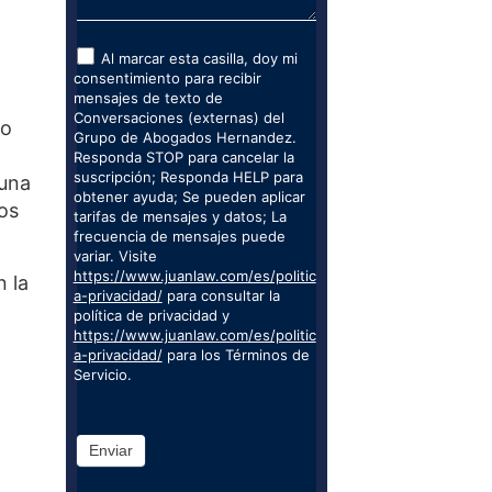
Al marcar esta casilla, doy mi
consentimiento para recibir
mensajes de texto de
Conversaciones (externas) del
to
Grupo de Abogados Hernandez.
Responda STOP para cancelar la
suscripción; Responda HELP para
 una
obtener ayuda; Se pueden aplicar
os
tarifas de mensajes y datos; La
frecuencia de mensajes puede
variar. Visite
https://www.juanlaw.com/es/politic
n la
a-privacidad/
para consultar la
política de privacidad y
https://www.juanlaw.com/es/politic
a-privacidad/
para los Términos de
Servicio.
Enviar