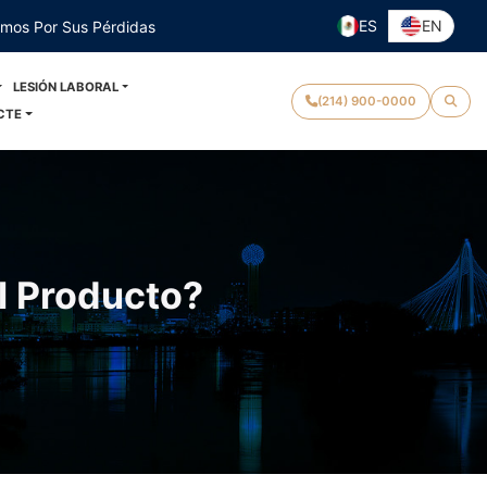
ES
EN
emos Por Sus Pérdidas
LESIÓN LABORAL
(214) 900-0000
CTE
l Producto?