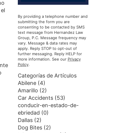
no
el
By providing a telephone number and
submitting the form you are
consenting to be contacted by SMS
text message from Hernandez Law
Group, P.C. Message frequency may
vary. Message & data rates may
apply. Reply STOP to opt-out of
further messaging. Reply HELP for
more information. See our
Privacy
ente
Policy
.
o
Categorías de Artículos
Abilene
(4)
Amarillo
(2)
Car Accidents
(53)
conducir-en-estado-de-
ebriedad
(0)
Dallas
(2)
Dog Bites
(2)