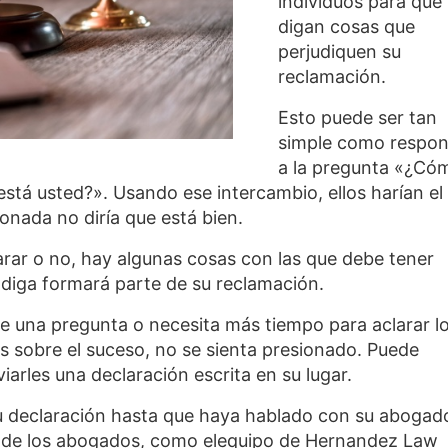
individuos para que
digan cosas que
perjudiquen su
reclamación.
Esto puede ser tan
simple como respo
a la pregunta «¿Có
stá usted?». Usando ese intercambio, ellos harían el
nada no diría que está bien.
arar o no, hay algunas cosas con las que debe tener
diga formará parte de su reclamación.
de una pregunta o necesita más tiempo para aclarar l
as sobre el suceso, no se sienta presionado. Puede
iarles una declaración escrita en su lugar.
u declaración hasta que haya hablado con su abogad
 de los abogados, como el
equipo de Hernandez Law