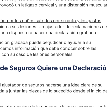
rovocó un latigazo cervical y una distensión muscula
ón por los daños sufridos por su auto y los gastos
do a sus lesiones. Un ajustador de reclamaciones de
staría dispuesto a hacer una declaración grabada.
ración grabada puede perjudicar o ayudar a su
recemos información que debe conocer sobre las
 con su caso de lesiones personales:
 de Seguros Quiere una Declaraci
 ajustador de seguros hacerse una idea clara de su
a a juntar las piezas de lo sucedido desde el inicio de
nen información de la persona a la que aseguran. Junt