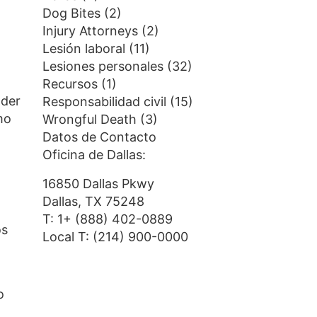
Dog Bites
(2)
Injury Attorneys
(2)
Lesión laboral
(11)
Lesiones personales
(32)
Recursos
(1)
nder
Responsabilidad civil
(15)
mo
Wrongful Death
(3)
Datos de Contacto
Oficina de Dallas:
16850 Dallas Pkwy
Dallas, TX 75248
T:
1+ (888) 402-0889
os
Local T:
(214) 900-0000
o