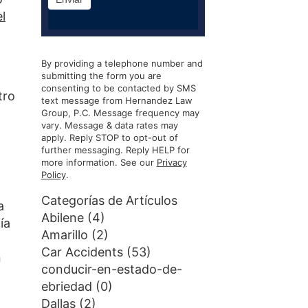
el
By providing a telephone number and
submitting the form you are
consenting to be contacted by SMS
tro
text message from Hernandez Law
Group, P.C. Message frequency may
vary. Message & data rates may
apply. Reply STOP to opt-out of
further messaging. Reply HELP for
more information. See our
Privacy
Policy
.
Categorías de Artículos
a
Abilene
(4)
ía
Amarillo
(2)
Car Accidents
(53)
n
conducir-en-estado-de-
ebriedad
(0)
Dallas
(2)