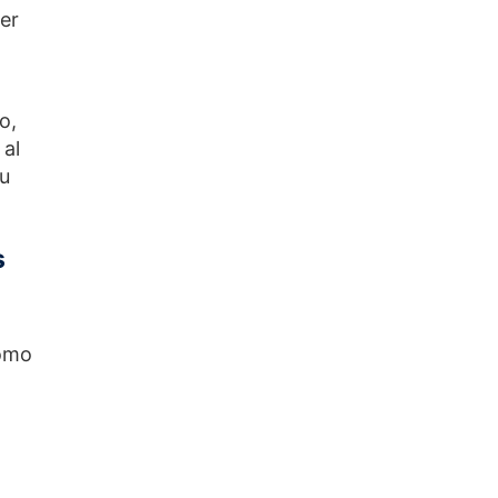
der
o,
 al
su
s
como