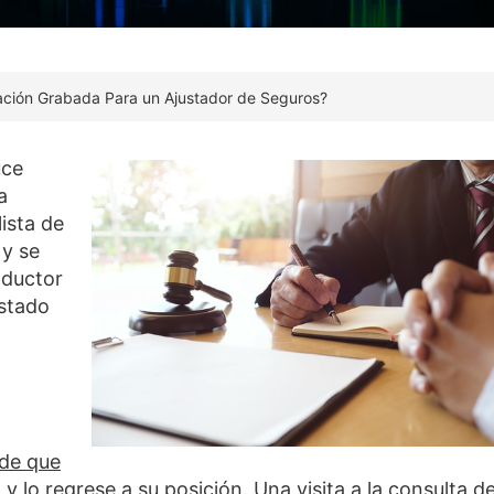
ción Grabada Para un Ajustador de Seguros?
uce
a
ista de
 y se
nductor
estado
 de que
 y lo regrese a su posición
. Una visita a la consulta de