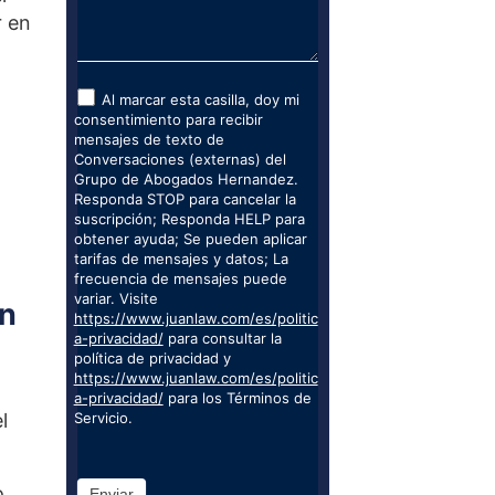
r en
Al marcar esta casilla, doy mi
consentimiento para recibir
mensajes de texto de
Conversaciones (externas) del
Grupo de Abogados Hernandez.
Responda STOP para cancelar la
suscripción; Responda HELP para
obtener ayuda; Se pueden aplicar
tarifas de mensajes y datos; La
frecuencia de mensajes puede
variar. Visite
ón
https://www.juanlaw.com/es/politic
a-privacidad/
para consultar la
política de privacidad y
https://www.juanlaw.com/es/politic
a-privacidad/
para los Términos de
l
Servicio.
o
Enviar