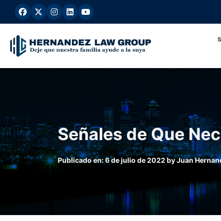
Ir
al
contenido
Señales de Que Nec
Publicado en:
6 de julio de 2022
by
Juan Hernan