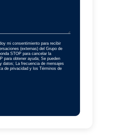
doy mi consentimiento para recibir
rsaciones (externas) del Grupo de
onda STOP para cancelar la
P para obtener ayuda; Se pueden
 y datos; La frecuencia de mensajes
tica de privacidad y los Términos de