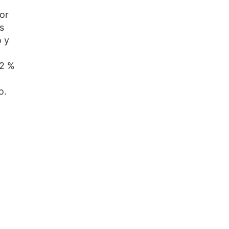
or
s
o y
 2 %
o.