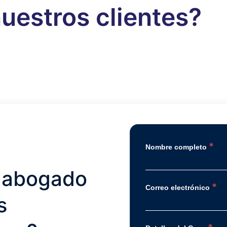
uestros clientes?
*
Nombre completo
 abogado
*
Correo electrónico
s