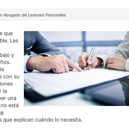
un Abogado de Lesiones Personales
le que
ble. Las
s
bajo y
años.
la
e con su
siones
 la
ner una
 no está
de
os que explican cuándo lo necesita.