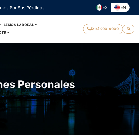
ES
EN
emos Por Sus Pérdidas
LESIÓN LABORAL
(214) 900-0000
CTE
nes Personales