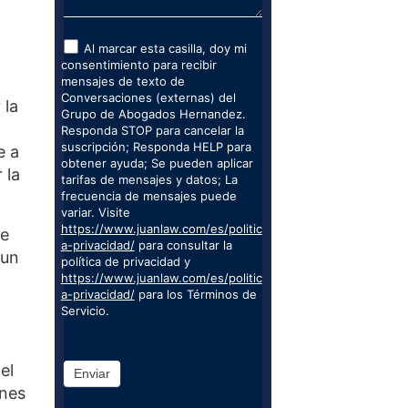
Al marcar esta casilla, doy mi
consentimiento para recibir
mensajes de texto de
Conversaciones (externas) del
 la
Grupo de Abogados Hernandez.
Responda STOP para cancelar la
suscripción; Responda HELP para
e a
obtener ayuda; Se pueden aplicar
 la
tarifas de mensajes y datos; La
frecuencia de mensajes puede
variar. Visite
https://www.juanlaw.com/es/politic
de
a-privacidad/
para consultar la
 un
política de privacidad y
https://www.juanlaw.com/es/politic
a-privacidad/
para los Términos de
Servicio.
el
Enviar
unes