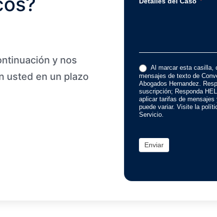
cos?
*
Detalles del Caso
ontinuación y nos
Al marcar esta casilla, 
 usted en un plazo
mensajes de texto de Conve
Abogados Hernandez. Resp
suscripción; Responda HEL
aplicar tarifas de mensajes
puede variar. Visite la polí
Servicio.
Enviar