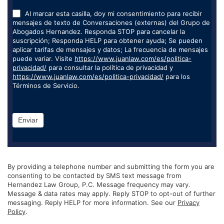
Al marcar esta casilla, doy mi consentimiento para recibir
mensajes de texto de Conversaciones (externas) del Grupo de
Abogados Hernandez. Responda STOP para cancelar la
suscripción; Responda HELP para obtener ayuda; Se pueden
aplicar tarifas de mensajes y datos; La frecuencia de mensajes
puede variar. Visite
https://www.juanlaw.com/es/politica-
privacidad/
para consultar la política de privacidad y
https://www.juanlaw.com/es/politica-privacidad/
para los
Términos de Servicio.
Enviar
By providing a telephone number and submitting the form you are
consenting to be contacted by SMS text message from
Hernandez Law Group, P.C. Message frequency may vary.
Message & data rates may apply. Reply STOP to opt-out of further
messaging. Reply HELP for more information. See our
Privacy
Policy
.