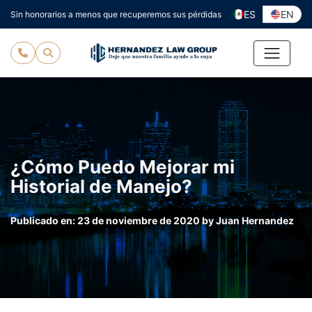
Ir
ES
EN
Sin honorarios a menos que recuperemos sus pérdidas
al
contenido
¿Cómo Puedo Mejorar mi
Historial de Manejo?
Publicado en:
23 de noviembre de 2020
by
Juan Hernandez