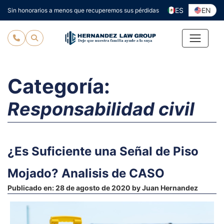
Ir
ES
EN
Sin honorarios a menos que recuperemos sus pérdidas
al
contenido
Categoría:
Responsabilidad civil
¿Es Suficiente una Señal de Piso
Mojado? Analisis de CASO
Publicado en:
28 de agosto de 2020
by
Juan Hernandez