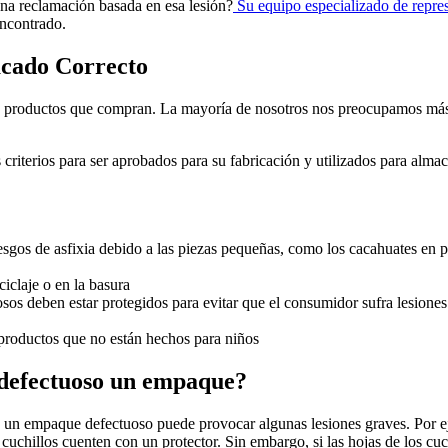
una reclamación basada en esa lesión?
Su equipo especializado de repre
encontrado.
acado Correcto
productos que compran. La mayoría de nosotros nos preocupamos más po
.
criterios para ser aprobados para su fabricación y utilizados para alma
iesgos de asfixia debido a las piezas pequeñas, como los cacahuates en 
ciclaje o en la basura
os deben estar protegidos para evitar que el consumidor sufra lesiones
 productos que no están hechos para niños
 defectuoso un empaque?
un empaque defectuoso puede provocar algunas lesiones graves. Por ej
cuchillos cuenten con un protector. Sin embargo, si las hojas de los cuc