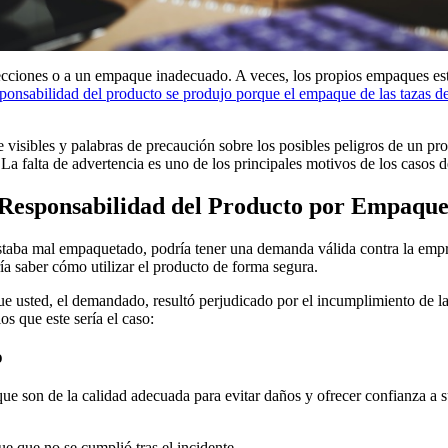
tecciones o a un empaque inadecuado. A veces, los propios empaques e
ponsabilidad del producto se produjo porque el empaque de las tazas d
visibles y palabras de precaución sobre los posibles peligros de un pro
 La falta de advertencia es uno de los principales motivos de los casos
Responsabilidad del Producto por Empaqu
estaba mal empaquetado, podría tener una demanda válida contra la empr
a saber cómo utilizar el producto de forma segura.
e usted, el demandado, resultó perjudicado por el incumplimiento de la 
s que este sería el caso:
o
ue son de la calidad adecuada para evitar daños y ofrecer confianza a
e que no se cumplió tras el incidente.