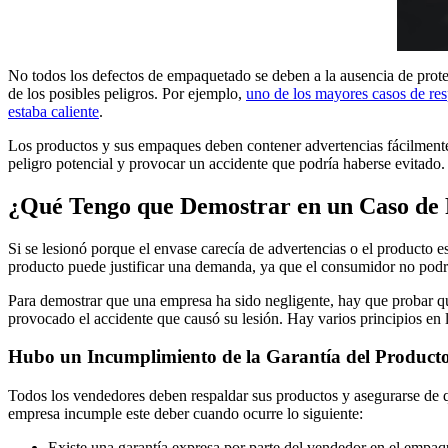
No todos los defectos de empaquetado se deben a la ausencia de pro
de los posibles peligros. Por ejemplo,
uno de los mayores casos de res
estaba caliente
.
Los productos y sus empaques deben contener advertencias fácilmente 
peligro potencial y provocar un accidente que podría haberse evitado.
¿Qué Tengo que Demostrar en un Caso de 
Si se lesionó porque el envase carecía de advertencias o el producto 
producto puede justificar una demanda, ya que el consumidor no podrí
Para demostrar que una empresa ha sido negligente, hay que probar qu
provocado el accidente que causó su lesión. Hay varios principios en lo
Hubo un Incumplimiento de la Garantía del Product
Todos los vendedores deben respaldar sus productos y asegurarse de q
empresa incumple este deber cuando ocurre lo siguiente:
Existe una garantía expresa por parte del vendedor en el empaqu