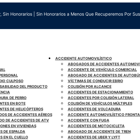
r, Sin Honorarios | Sin Honorarios a Menos Que Recuperemos Por Sus
ACCIDENTE AUTOMOVILÍSTICO
ABOGADOS DE ACCIDENTES AUTOMOVI
NAL
ACCIDENTE DE VEHÍCULO COMERCIAL
 PERSONAL
ABOGADO DE ACCIDENTES DE AUTOBÚ
DIO CULPOSO
VÍCTIMAS DE CONDUCIR EBRIO
SABILIDAD DEL PRODUCTO
COLISIÓN POR ALCANCE
ENCIA
ACCIDENTES DE ESTACIONAMIENTO
URA DE PERRO
ACCIDENTES POR COLISIÓN LATERAL
NTES EN BOTE
COLISIÓN DE VEHÍCULOS MÚLTIPLES
NTES DE HELICÓPTEROS
ACCIDENTES DE VOLCADURA
OS DE ACCIDENTES AÉREOS
ACCIDENTE AUTOMOVILÍSTICO FRONTA
O DE ACCIDENTES DE ATV
ACCIDENTE CON FUGA
IONES EN VIVIENDAS
ACCIDENTES DE MOTOCICLETA
ES DE ESPALDA
ABOGADO DE ACCIDENTE DE TREN
S EN EL CUELLO
ACCIDENTES DE UBER Y LYFT