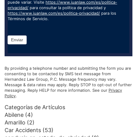
puede variar. Visite
https://www.juanlaw.com/es/politica-
privacidad/
para consultar la política de privacidad y
https://www.juanlaw.com/es/politica-privacidad/
para los
Términos de Servicio.
Enviar
By providing a telephone number and submitting the form you are
consenting to be contacted by SMS text message from
Hernandez Law Group, P.C. Message frequency may vary.
Message & data rates may apply. Reply STOP to opt-out of further
messaging. Reply HELP for more information. See our
Privacy
Policy
.
Categorías de Artículos
Abilene
(4)
Amarillo
(2)
Car Accidents
(53)