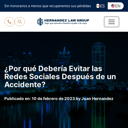
Ir
ES
EN
Sin honorarios a menos que recuperemos sus pérdidas
al
contenido
¿Por qué Debería Evitar las
Redes Sociales Después de un
Accidente?
Publicado en:
10 de febrero de 2023
by
Juan Hernandez