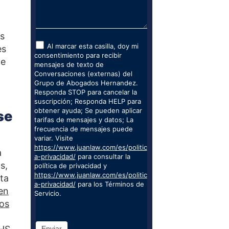
as
Al marcar esta casilla, doy mi
es
consentimiento para recibir
de
mensajes de texto de
Conversaciones (externas) del
Grupo de Abogados Hernandez.
Responda STOP para cancelar la
suscripción; Responda HELP para
obtener ayuda; Se pueden aplicar
se
tarifas de mensajes y datos; La
frecuencia de mensajes puede
variar. Visite
https://www.juanlaw.com/es/politic
a
a-privacidad/
para consultar la
s,
política de privacidad y
https://www.juanlaw.com/es/politic
cta
a-privacidad/
para los Términos de
en
Servicio.
los
Enviar