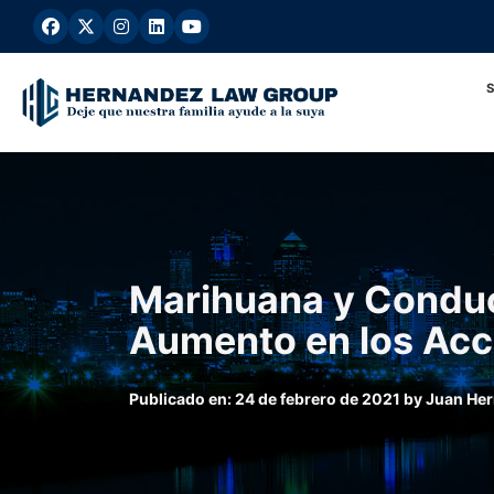
Ir
al
contenido
Marihuana y Conduc
Aumento en los Acc
Publicado en:
24 de febrero de 2021
by
Juan He