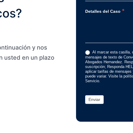
cos?
*
Detalles del Caso
ontinuación y nos
Al marcar esta casilla, 
 usted en un plazo
mensajes de texto de Conve
Abogados Hernandez. Resp
suscripción; Responda HEL
aplicar tarifas de mensajes
puede variar. Visite la polí
Servicio.
Enviar