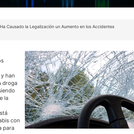
Ha Causado la Legalización un Aumento en los Accidentes
os
 y han
a droga
siendo
e la
stá
abis con
a para