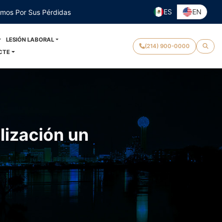
ES
EN
emos Por Sus Pérdidas
LESIÓN LABORAL
(214) 900-0000
CTE
lización un