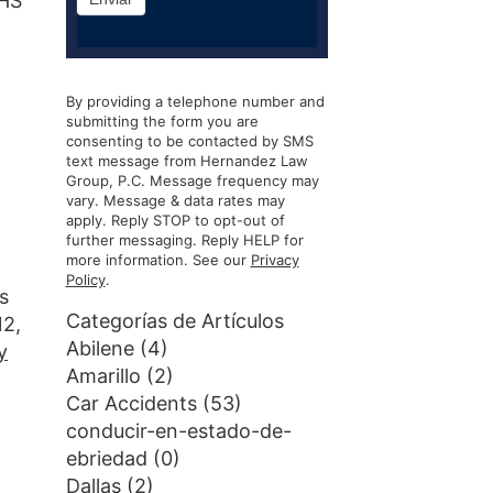
IHS
By providing a telephone number and
submitting the form you are
consenting to be contacted by SMS
text message from Hernandez Law
Group, P.C. Message frequency may
vary. Message & data rates may
apply. Reply STOP to opt-out of
further messaging. Reply HELP for
more information. See our
Privacy
Policy
.
s
Categorías de Artículos
12,
Abilene
(4)
y
Amarillo
(2)
Car Accidents
(53)
conducir-en-estado-de-
ebriedad
(0)
Dallas
(2)