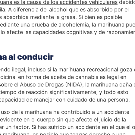
uana es la causa de los accidentes vehiculares
debid
ila. A diferencia del alcohol que es absorbido por el
 absorbida mediante la grasa. Si bien es posible
mediante una prueba de alcoholemia, la marihuana pu
ello afecte las capacidades cognitivas y de razonamie
na al conducir
endo ilegal, incluso si la marihuana recreacional goza
icinal en forma de aceite de cannabis es legal en
 sobre el Abuso de Drogas (NIDA)
, la marihuana daña 
l tiempo de reacción significativamente, y todo esto
 capacidad de manejar con cuidado de una persona.
i el uso de la marihuana ha contribuido a un accidente
vidente en el cuerpo sin que afecte el juicio de la
 un factor. Si has sufrido un accidente en el que el 
la marihuana, es posible que tengas derecho a una