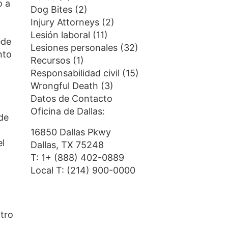
o a
Dog Bites
(2)
Injury Attorneys
(2)
Lesión laboral
(11)
ede
Lesiones personales
(32)
nto
Recursos
(1)
Responsabilidad civil
(15)
Wrongful Death
(3)
Datos de Contacto
Oficina de Dallas:
 de
16850 Dallas Pkwy
el
Dallas, TX 75248
T:
1+ (888) 402-0889
Local T:
(214) 900-0000
otro