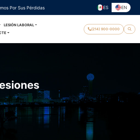
ES
EN
emos Por Sus Pérdidas
LESIÓN LABORAL
(214) 900-0000
CTE
Lesiones