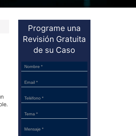
Programe una
Revisión Gratuita
de su Caso
Sidebar
Form
un
le.