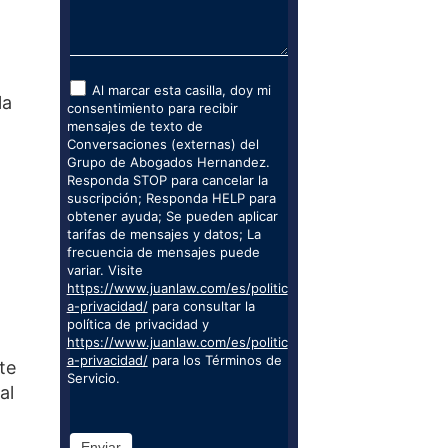
Al marcar esta casilla, doy mi
la
consentimiento para recibir
mensajes de texto de
Conversaciones (externas) del
Grupo de Abogados Hernandez.
Responda STOP para cancelar la
suscripción; Responda HELP para
obtener ayuda; Se pueden aplicar
tarifas de mensajes y datos; La
frecuencia de mensajes puede
variar. Visite
https://www.juanlaw.com/es/politic
a-privacidad/
para consultar la
política de privacidad y
https://www.juanlaw.com/es/politic
a-privacidad/
para los Términos de
te
Servicio.
al
Enviar