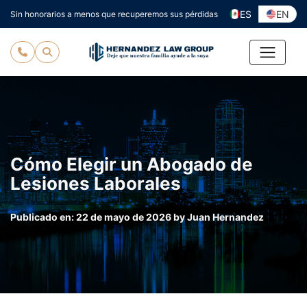
Ir
ES
EN
Sin honorarios a menos que recuperemos sus pérdidas
al
contenido
Cómo Elegir un Abogado de
Lesiones Laborales
Publicado en:
22 de mayo de 2026
by
Juan Hernandez