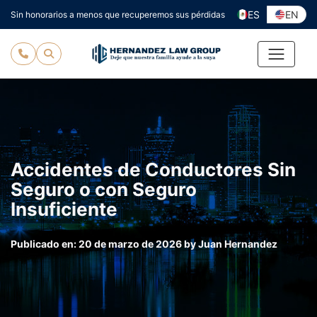
Ir
ES
EN
Sin honorarios a menos que recuperemos sus pérdidas
al
contenido
Accidentes de Conductores Sin
Seguro o con Seguro
Insuficiente
Publicado en:
20 de marzo de 2026
by
Juan Hernandez