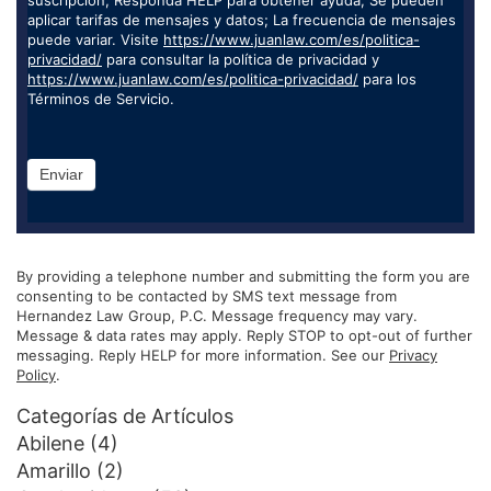
suscripción; Responda HELP para obtener ayuda; Se pueden
aplicar tarifas de mensajes y datos; La frecuencia de mensajes
puede variar. Visite
https://www.juanlaw.com/es/politica-
privacidad/
para consultar la política de privacidad y
https://www.juanlaw.com/es/politica-privacidad/
para los
Términos de Servicio.
Enviar
By providing a telephone number and submitting the form you are
consenting to be contacted by SMS text message from
Hernandez Law Group, P.C. Message frequency may vary.
Message & data rates may apply. Reply STOP to opt-out of further
messaging. Reply HELP for more information. See our
Privacy
Policy
.
Categorías de Artículos
Abilene
(4)
Amarillo
(2)