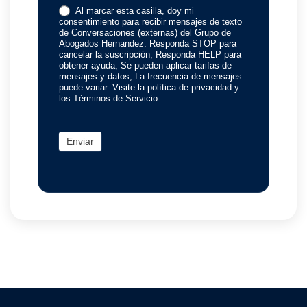
Al marcar esta casilla, doy mi
consentimiento para recibir mensajes de texto
de Conversaciones (externas) del Grupo de
Abogados Hernandez. Responda STOP para
cancelar la suscripción; Responda HELP para
obtener ayuda; Se pueden aplicar tarifas de
mensajes y datos; La frecuencia de mensajes
puede variar. Visite la política de privacidad y
los Términos de Servicio.
Enviar