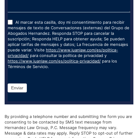
Al marcar esta casilla, doy mi consentimiento para recibir
mensajes de texto de Conversaciones (externas) del Grupo de
Abogados Hernandez. Responda STOP para cancelar la
suscripción; Responda HELP para obtener ayuda; Se pueden
aplicar tarifas de mensajes y datos; La frecuencia de mensajes
puede variar. Visite
https://www.juanlaw.com/es/politica-
privacidad/
para consultar la política de privacidad y
https://www.juanlaw.com/es/politica-privacidad/
para los
Términos de Servicio.
Enviar
By providing a telephone number and submitting the form you are
consenting to be contacted by SMS text message from
Hernandez Law Group, P.C. Message frequency may vary.
Message & data rates may apply. Reply STOP to opt-out of further