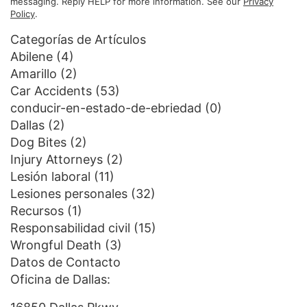
messaging. Reply HELP for more information. See our
Privacy
Policy
.
Categorías de Artículos
Abilene
(4)
Amarillo
(2)
Car Accidents
(53)
conducir-en-estado-de-ebriedad
(0)
Dallas
(2)
Dog Bites
(2)
Injury Attorneys
(2)
Lesión laboral
(11)
Lesiones personales
(32)
Recursos
(1)
Responsabilidad civil
(15)
Wrongful Death
(3)
Datos de Contacto
Oficina de Dallas: