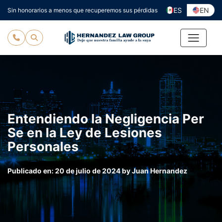
Ir
ES
EN
Sin honorarios a menos que recuperemos sus pérdidas
al
contenido
Entendiendo la Negligencia Per
Se en la Ley de Lesiones
Personales
Publicado en:
20 de julio de 2024
by
Juan Hernandez