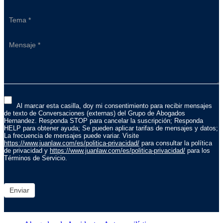
Al marcar esta casilla, doy mi consentimiento para recibir mensajes
de texto de Conversaciones (externas) del Grupo de Abogados
Hernandez. Responda STOP para cancelar la suscripción; Responda
HELP para obtener ayuda; Se pueden aplicar tarifas de mensajes y datos;
La frecuencia de mensajes puede variar. Visite
https://www.juanlaw.com/es/politica-privacidad/
para consultar la política
de privacidad y
https://www.juanlaw.com/es/politica-privacidad/
para los
Términos de Servicio.
Enviar