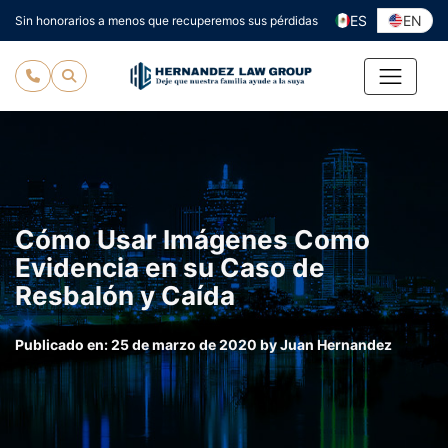
Ir
ES
EN
Sin honorarios a menos que recuperemos sus pérdidas
al
contenido
Cómo Usar Imágenes Como
Evidencia en su Caso de
Resbalón y Caída
Publicado en:
25 de marzo de 2020
by
Juan Hernandez