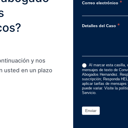
*
Correo electrónico
s
cos?
*
Detalles del Caso
ontinuación y nos
Al marcar esta casilla, 
 usted en un plazo
mensajes de texto de Conve
Abogados Hernandez. Resp
suscripción; Responda HEL
aplicar tarifas de mensajes
puede variar. Visite la polí
Servicio.
Enviar