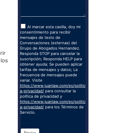
Al marcar esta casilla, doy mi
consentimiento para recibir
mensajes de texto de
Conversaciones (externas) del
Grupo de Abogados Hernandez.
rir
Responda STOP para cancelar la
suscripción; Responda HELP para
 los
obtener ayuda; Se pueden aplicar
tarifas de mensajes y datos; La
frecuencia de mensajes puede
variar. Visite
https://www.juanlaw.com/es/politic
a-privacidad/
para consultar la
política de privacidad y
https://www.juanlaw.com/es/politic
a-privacidad/
para los Términos de
Servicio.
Enviar