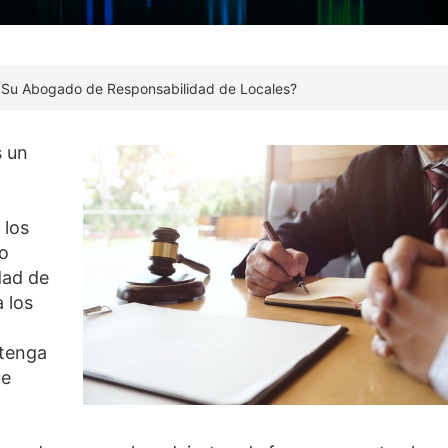
 Su Abogado de Responsabilidad de Locales?
s un
 los
 o
dad de
 los
 tenga
ue