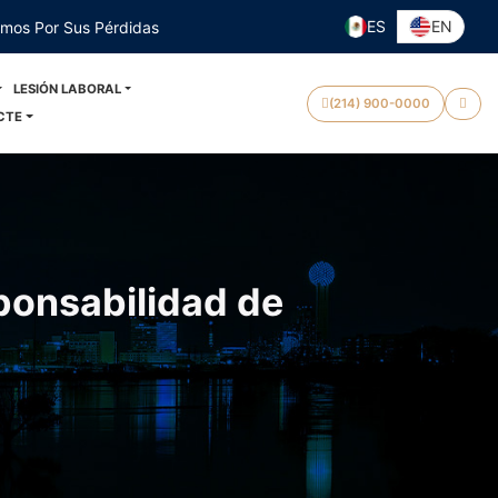
ES
EN
emos Por Sus Pérdidas
LESIÓN LABORAL
(214) 900-0000
CTE
ponsabilidad de