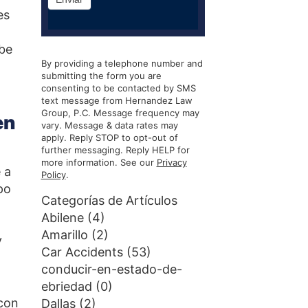
es
ebe
By providing a telephone number and
submitting the form you are
consenting to be contacted by SMS
text message from Hernandez Law
Group, P.C. Message frequency may
en
vary. Message & data rates may
apply. Reply STOP to opt-out of
further messaging. Reply HELP for
more information. See our
Privacy
 a
Policy
.
po
Categorías de Artículos
Abilene
(4)
Amarillo
(2)
y
Car Accidents
(53)
conducir-en-estado-de-
ebriedad
(0)
 con
Dallas
(2)