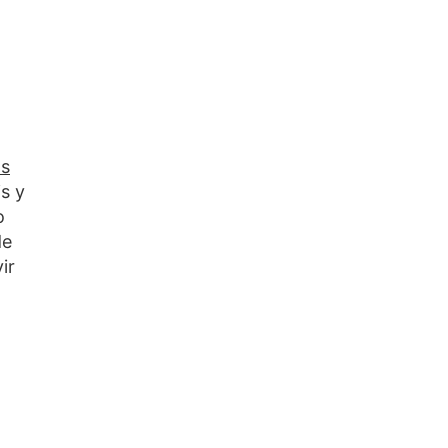
as
s y
o
de
ir