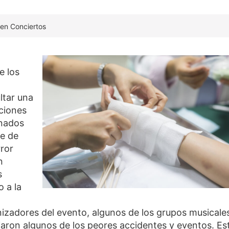
 en Conciertos
e los
ltar una
aciones
unados
he de
rror
n
s
 a la
anizadores del evento, algunos de los grupos musicale
iaron algunos de los peores accidentes y eventos. Es