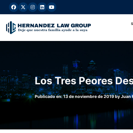
Ir
al
contenido
Los Tres Peores De
Publicado en:
13 de noviembre de 2019
by
Juan 