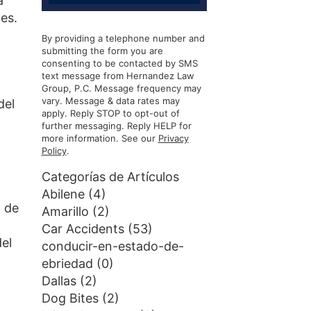
a
es.
By providing a telephone number and
submitting the form you are
consenting to be contacted by SMS
text message from Hernandez Law
Group, P.C. Message frequency may
vary. Message & data rates may
del
apply. Reply STOP to opt-out of
further messaging. Reply HELP for
more information. See our
Privacy
Policy
.
Categorías de Artículos
Abilene
(4)
o de
Amarillo
(2)
Car Accidents
(53)
el
conducir-en-estado-de-
ebriedad
(0)
Dallas
(2)
Dog Bites
(2)