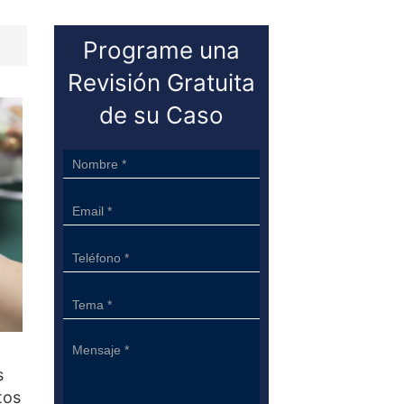
Programe una
Revisión Gratuita
de su Caso
Sidebar
Form
s
tos