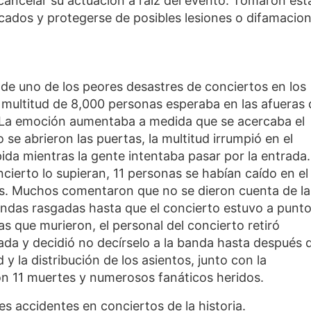
cancelar su actuación a raíz del evento. Tomaron est
icados y protegerse de posibles lesiones o difamacion
a de uno de los peores desastres de conciertos en los
 multitud de 8,000 personas esperaba en las afueras 
. La emoción aumentaba a medida que se acercaba el
e abrieron las puertas, la multitud irrumpió en el
ida mientras la gente intentaba pasar por la entrada.
ncierto lo supieran, 11 personas se habían caído en el
s. Muchos comentaron que no se dieron cuenta de la
endas rasgadas hasta que el concierto estuvo a punt
as que murieron, el personal del concierto retiró
ada y decidió no decírselo a la banda hasta después d
 y la distribución de los asientos, junto con la
n 11 muertes y numerosos fanáticos heridos.
es accidentes en conciertos de la historia.