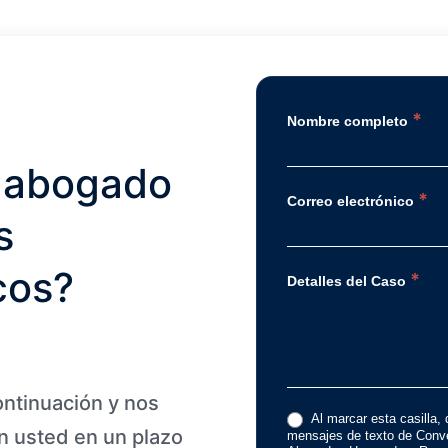
*
Nombre completo
 abogado
*
Correo electrónico
s
cos?
*
Detalles del Caso
ontinuación y nos
Al marcar esta casilla, 
 usted en un plazo
mensajes de texto de Conve