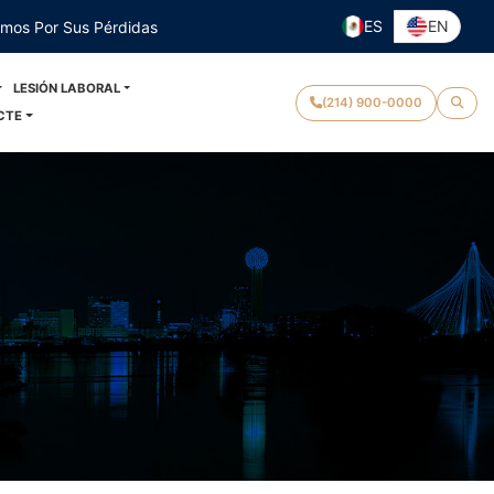
ES
EN
emos Por Sus Pérdidas
LESIÓN LABORAL
(214) 900-0000
CTE