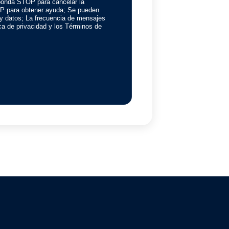
onda STOP para cancelar la
P para obtener ayuda; Se pueden
 y datos; La frecuencia de mensajes
tica de privacidad y los Términos de