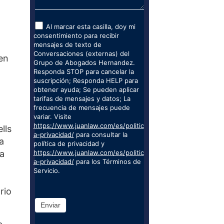
Al marcar esta casilla, doy mi
consentimiento para recibir
mensajes de texto de
Conversaciones (externas) del
 en
Grupo de Abogados Hernandez.
Responda STOP para cancelar la
suscripción; Responda HELP para
obtener ayuda; Se pueden aplicar
tarifas de mensajes y datos; La
frecuencia de mensajes puede
variar. Visite
https://www.juanlaw.com/es/politic
lls
a-privacidad/
para consultar la
a
política de privacidad y
la
https://www.juanlaw.com/es/politic
a-privacidad/
para los Términos de
Servicio.
rio
Enviar