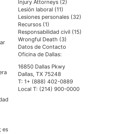
Injury Attorneys
(2)
Lesión laboral
(11)
Lesiones personales
(32)
Recursos
(1)
Responsabilidad civil
(15)
Wrongful Death
(3)
rar
Datos de Contacto
Oficina de Dallas:
16850 Dallas Pkwy
era
Dallas, TX 75248
T:
1+ (888) 402-0889
Local T:
(214) 900-0000
idad
z
es