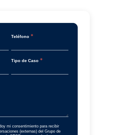
*
Teléfono
*
Tipo de Caso
doy mi consentimiento para recibir
rsaciones (externas) del Grupo de