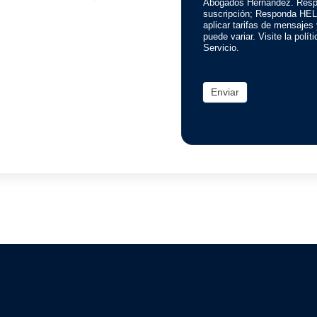
Abogados Hernandez. Resp
suscripción; Responda HEL
aplicar tarifas de mensajes
puede variar. Visite la polí
Servicio.
Enviar