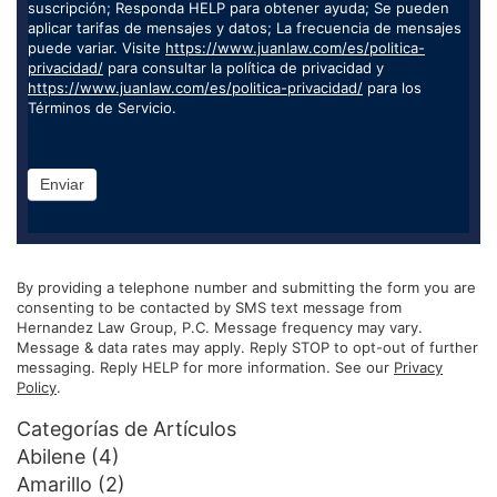
suscripción; Responda HELP para obtener ayuda; Se pueden
aplicar tarifas de mensajes y datos; La frecuencia de mensajes
puede variar. Visite
https://www.juanlaw.com/es/politica-
privacidad/
para consultar la política de privacidad y
https://www.juanlaw.com/es/politica-privacidad/
para los
Términos de Servicio.
Enviar
By providing a telephone number and submitting the form you are
consenting to be contacted by SMS text message from
Hernandez Law Group, P.C. Message frequency may vary.
Message & data rates may apply. Reply STOP to opt-out of further
messaging. Reply HELP for more information. See our
Privacy
Policy
.
Categorías de Artículos
Abilene
(4)
Amarillo
(2)