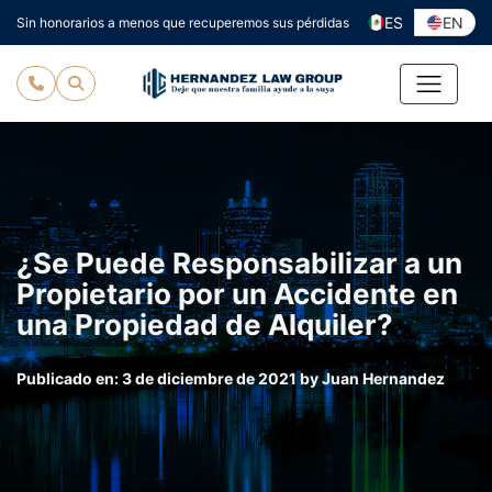
Ir
ES
EN
Sin honorarios a menos que recuperemos sus pérdidas
al
contenido
¿Se Puede Responsabilizar a un
Propietario por un Accidente en
una Propiedad de Alquiler?
Publicado en:
3 de diciembre de 2021
by
Juan Hernandez