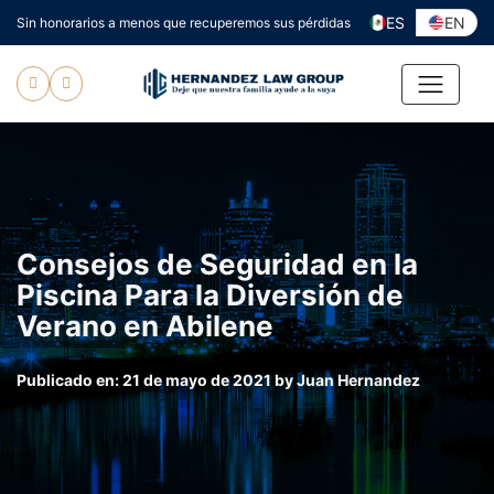
Ir
ES
EN
Sin honorarios a menos que recuperemos sus pérdidas
al
contenido
Consejos de Seguridad en la
Piscina Para la Diversión de
Verano en Abilene
Publicado en:
21 de mayo de 2021
by
Juan Hernandez