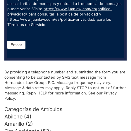
aplicar tarifas de mensajes y datos; La frecuencia de mensajes
puede variar. Visite
https://www.juanlaw.com/es/politica-
privacidad/
para consultar la política de privacidad y
https://www.juanlaw.com/es/politica-privacidad/
para los
Términos de Servicio.
Enviar
By providing a telephone number and submitting the form you are
consenting to be contacted by SMS text message from
Hernandez Law Group, P.C. Message frequency may vary.
Message & data rates may apply. Reply STOP to opt-out of further
messaging. Reply HELP for more information. See our
Privacy
Policy
.
Categorías de Artículos
Abilene
(4)
Amarillo
(2)