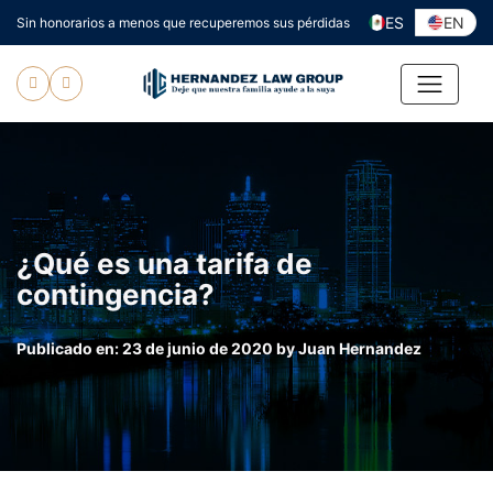
Ir
ES
EN
Sin honorarios a menos que recuperemos sus pérdidas
al
contenido
¿Qué es una tarifa de
contingencia?
Publicado en:
23 de junio de 2020
by
Juan Hernandez