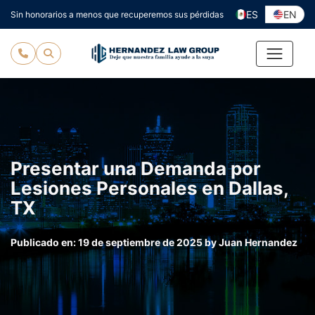
Ir
ES
EN
Sin honorarios a menos que recuperemos sus pérdidas
al
contenido
Presentar una Demanda por
Lesiones Personales en Dallas,
TX
Publicado en:
19 de septiembre de 2025
by
Juan Hernandez