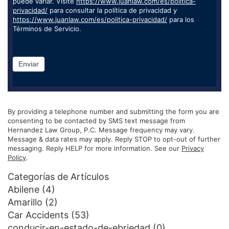
puede variar. Visite
https://www.juanlaw.com/es/politica-
privacidad/
para consultar la política de privacidad y
https://www.juanlaw.com/es/politica-privacidad/
para los
Términos de Servicio.
Enviar
By providing a telephone number and submitting the form you are
consenting to be contacted by SMS text message from
Hernandez Law Group, P.C. Message frequency may vary.
Message & data rates may apply. Reply STOP to opt-out of further
messaging. Reply HELP for more information. See our
Privacy
Policy
.
Categorías de Artículos
Abilene
(4)
Amarillo
(2)
Car Accidents
(53)
conducir-en-estado-de-ebriedad
(0)