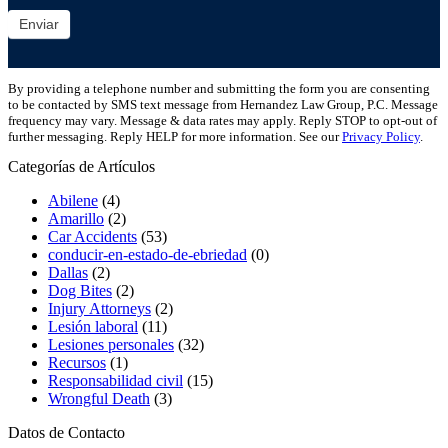
Enviar
By providing a telephone number and submitting the form you are consenting
to be contacted by SMS text message from Hernandez Law Group, P.C. Message
frequency may vary. Message & data rates may apply. Reply STOP to opt-out of
further messaging. Reply HELP for more information. See our
Privacy Policy
.
Categorías de Artículos
Abilene
(4)
Amarillo
(2)
Car Accidents
(53)
conducir-en-estado-de-ebriedad
(0)
Dallas
(2)
Dog Bites
(2)
Injury Attorneys
(2)
Lesión laboral
(11)
Lesiones personales
(32)
Recursos
(1)
Responsabilidad civil
(15)
Wrongful Death
(3)
Datos de Contacto