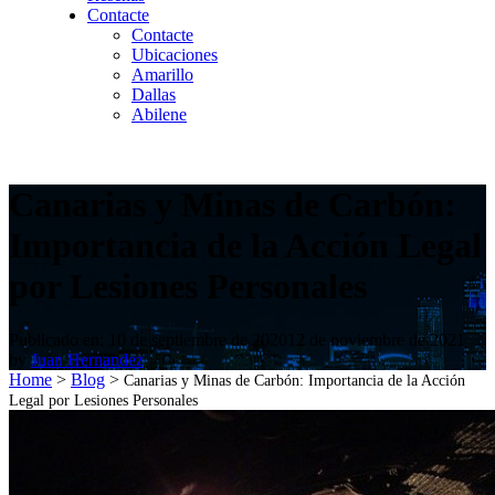
Contacte
Contacte
Ubicaciones
Amarillo
Dallas
Abilene
Canarias y Minas de Carbón:
Importancia de la Acción Legal
por Lesiones Personales
Publicado en:
10 de septiembre de 2020
12 de noviembre de 2021
by
Juan Hernandez
Home
>
Blog
>
Canarias y Minas de Carbón: Importancia de la Acción
Legal por Lesiones Personales