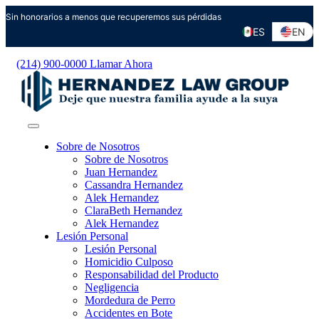
Ir
Sin honorarios a menos que recuperemos sus pérdidas
al
ES
EN
contenido
(214) 900-0000
Llamar Ahora
Sobre de Nosotros
Sobre de Nosotros
Juan Hernandez
Cassandra Hernandez
Alek Hernandez
ClaraBeth Hernandez
Alek Hernandez
Lesión Personal
Lesión Personal
Homicidio Culposo
Responsabilidad del Producto
Negligencia
Mordedura de Perro
Accidentes en Bote