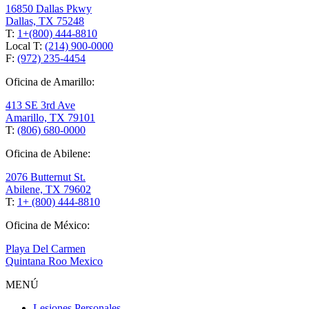
16850 Dallas Pkwy
Dallas, TX 75248
T:
1+(800) 444-8810
Local T:
(214) 900-0000
F:
(972) 235-4454
Oficina de Amarillo:
413 SE 3rd Ave
Amarillo, TX 79101
T:
(806) 680-0000
Oficina de Abilene:
2076 Butternut St.
Abilene, TX 79602
T:
1+ (800) 444-8810
Oficina de México:
Playa Del Carmen
Quintana Roo Mexico
MENÚ
Lesiones Personales