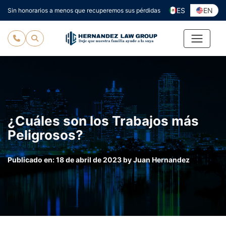
Ir
ES
EN
Sin honorarios a menos que recuperemos sus pérdidas
al
contenido
¿Cuáles son los Trabajos más
Peligrosos?
Publicado en:
18 de abril de 2023
by
Juan Hernandez