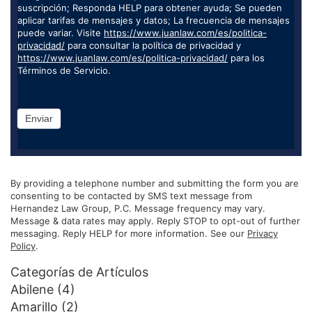
suscripción; Responda HELP para obtener ayuda; Se pueden
aplicar tarifas de mensajes y datos; La frecuencia de mensajes
puede variar. Visite
https://www.juanlaw.com/es/politica-
privacidad/
para consultar la política de privacidad y
https://www.juanlaw.com/es/politica-privacidad/
para los
Términos de Servicio.
Enviar
By providing a telephone number and submitting the form you are
consenting to be contacted by SMS text message from
Hernandez Law Group, P.C. Message frequency may vary.
Message & data rates may apply. Reply STOP to opt-out of further
messaging. Reply HELP for more information. See our
Privacy
Policy
.
Categorías de Artículos
Abilene
(4)
Amarillo
(2)