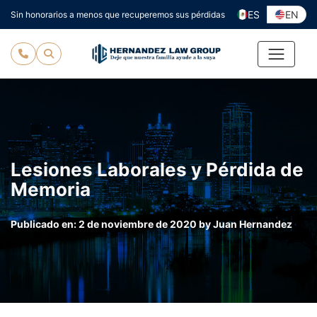
Ir
ES
EN
Sin honorarios a menos que recuperemos sus pérdidas
al
contenido
Lesiones Laborales y Pérdida de
Memoria
Publicado en:
2 de noviembre de 2020
by
Juan Hernandez