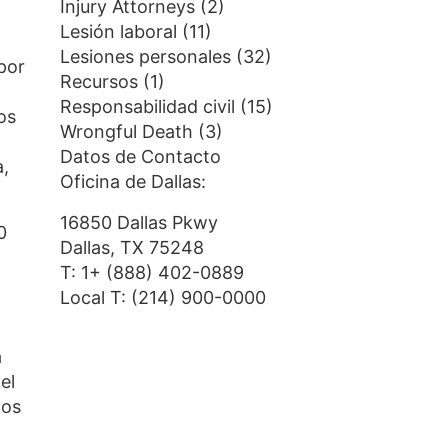
Injury Attorneys
(2)
Lesión laboral
(11)
Lesiones personales
(32)
por
Recursos
(1)
Responsabilidad civil
(15)
os
Wrongful Death
(3)
Datos de Contacto
a,
Oficina de Dallas:
16850 Dallas Pkwy
0
Dallas, TX 75248
T:
1+ (888) 402-0889
Local T:
(214) 900-0000
a
el
los