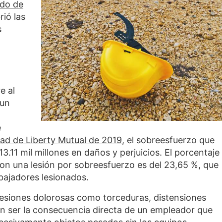
do de
ió las
s
e al
 un
e
dad de Liberty Mutual de 2019
, el sobreesfuerzo que
3.11 mil millones en daños y perjuicios. El porcentaje
ron una lesión por sobreesfuerzo es del 23,65 %, que
bajadores lesionados.
lesiones dolorosas como torceduras, distensiones
len ser la consecuencia directa de un empleador que