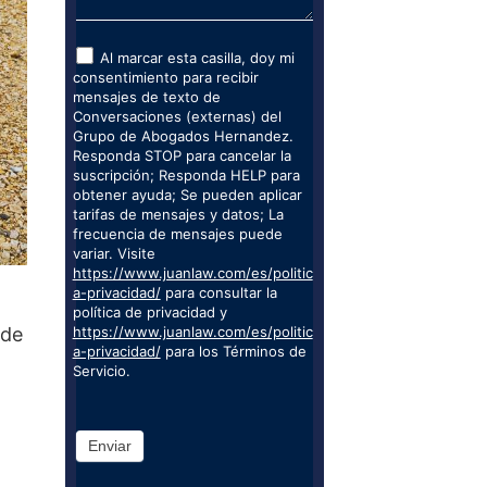
Al marcar esta casilla, doy mi
consentimiento para recibir
mensajes de texto de
Conversaciones (externas) del
Grupo de Abogados Hernandez.
Responda STOP para cancelar la
suscripción; Responda HELP para
obtener ayuda; Se pueden aplicar
tarifas de mensajes y datos; La
frecuencia de mensajes puede
variar. Visite
https://www.juanlaw.com/es/politic
a-privacidad/
para consultar la
política de privacidad y
 de
https://www.juanlaw.com/es/politic
a-privacidad/
para los Términos de
Servicio.
Enviar