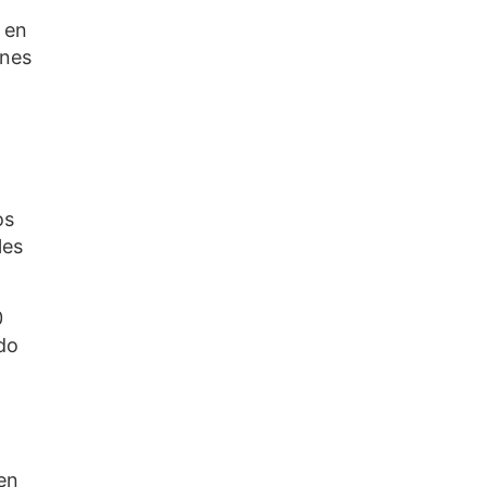
 en
ones
os
les
0
do
en