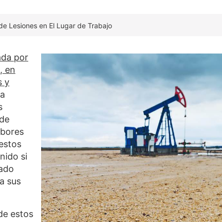
de Lesiones en El Lugar de Trabajo
ada por
, en
s y
na
s
 de
abores
estos
nido si
zado
a sus
de estos