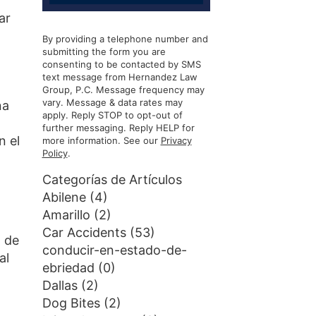
ar
By providing a telephone number and
submitting the form you are
consenting to be contacted by SMS
text message from Hernandez Law
Group, P.C. Message frequency may
vary. Message & data rates may
na
apply. Reply STOP to opt-out of
further messaging. Reply HELP for
n el
more information. See our
Privacy
Policy
.
Categorías de Artículos
Abilene
(4)
Amarillo
(2)
Car Accidents
(53)
% de
conducir-en-estado-de-
al
ebriedad
(0)
Dallas
(2)
Dog Bites
(2)