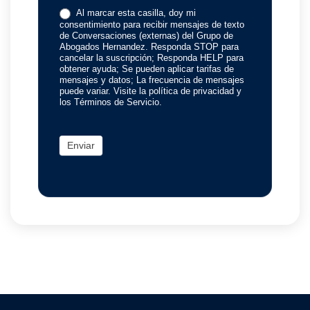
Al marcar esta casilla, doy mi
consentimiento para recibir mensajes de texto
de Conversaciones (externas) del Grupo de
Abogados Hernandez. Responda STOP para
cancelar la suscripción; Responda HELP para
obtener ayuda; Se pueden aplicar tarifas de
mensajes y datos; La frecuencia de mensajes
puede variar. Visite la política de privacidad y
los Términos de Servicio.
Enviar