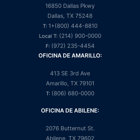
16850 Dallas Pkwy
Dallas, TX 75248
1+(800) 444-8810
T:
(214) 900-0000
Local T:
(972) 235-4454
F:
OFICINA DE AMARILLO:
413 SE 3rd Ave
Amarillo, TX 79101
(806) 680-0000
T:
OFICINA DE ABILENE:
2076 Butternut St.
Abilene, TX 79602