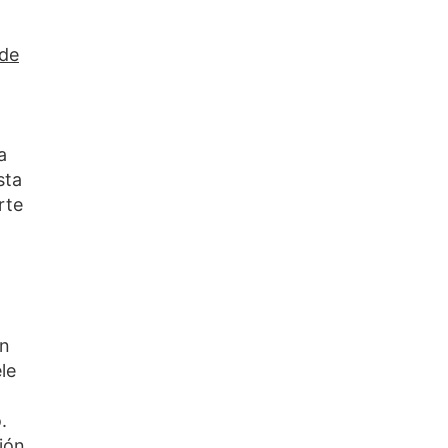
 de
a
sta
rte
ón
le
.
ión