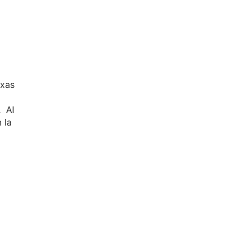
exas
. Al
 la