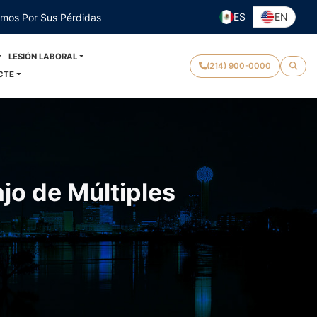
ES
EN
emos Por Sus Pérdidas
LESIÓN LABORAL
(214) 900-0000
CTE
jo de Múltiples