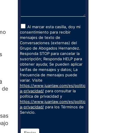
Al marcar esta casilla, doy mi
omo
consentimiento para recibir
mensajes de texto de
Conversaciones (externas) del
Grupo de Abogados Hernandez.
s
Responda STOP para cancelar la
suscripción; Responda HELP para
obtener ayuda; Se pueden aplicar
tarifas de mensajes y datos; La
frecuencia de mensajes puede
variar. Visite
a
https://www.juanlaw.com/es/politic
r de
a-privacidad/
para consultar la
política de privacidad y
https://www.juanlaw.com/es/politic
a-privacidad/
para los Términos de
Servicio.
esas
bajo
Enviar