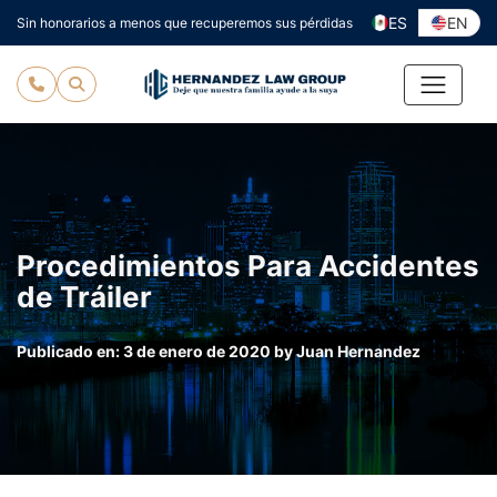
Ir
ES
EN
Sin honorarios a menos que recuperemos sus pérdidas
al
contenido
Procedimientos Para Accidentes
de Tráiler
Publicado en:
3 de enero de 2020
by
Juan Hernandez