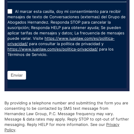
Al marcar esta casilla, doy mi consentimiento para recibir
mensajes de texto de Conversaciones (externas) del Grupo de
Abogados Hernandez. Responda STOP para cancelar la
suscripción; Responda HELP para obtener ayuda; Se pueden
aplicar tarifas de mensajes y datos; La frecuencia de mensajes
puede variar. Visite
https://www.juanlaw.com/es/politica-
privacidad/
para consultar la política de privacidad y
https://www.juanlaw.com/es/politica-privacidad/
para los
Términos de Servicio.
Enviar
By providing a telephone number and submitting the form you are
consenting to be contacted by SMS text message from
Hernandez Law Group, P.C. Message frequency may vary.
Message & data rates may apply. Reply STOP to opt-out of further
messaging. Reply HELP for more information. See our
Privacy
Policy
.