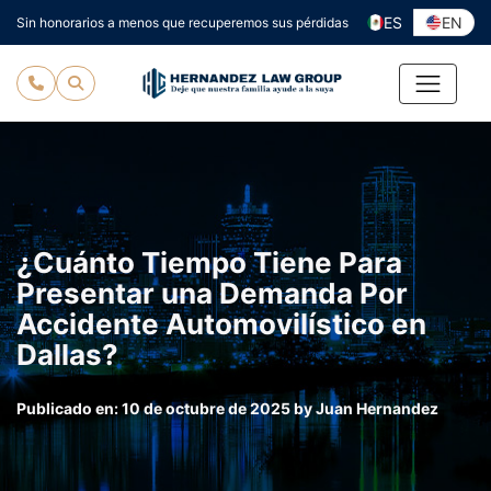
Ir
ES
EN
Sin honorarios a menos que recuperemos sus pérdidas
al
contenido
¿Cuánto Tiempo Tiene Para
Presentar una Demanda Por
Accidente Automovilístico en
Dallas?
Publicado en:
10 de octubre de 2025
by
Juan Hernandez