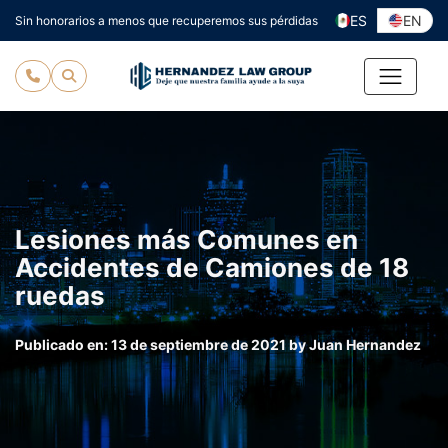
Ir
ES
EN
Sin honorarios a menos que recuperemos sus pérdidas
al
contenido
Lesiones más Comunes en
Accidentes de Camiones de 18
ruedas
Publicado en:
13 de septiembre de 2021
by
Juan Hernandez