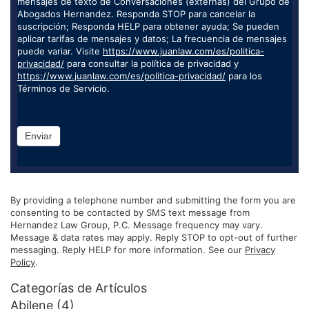
mensajes de texto de Conversaciones (externas) del Grupo de
Abogados Hernandez. Responda STOP para cancelar la
suscripción; Responda HELP para obtener ayuda; Se pueden
aplicar tarifas de mensajes y datos; La frecuencia de mensajes
puede variar. Visite
https://www.juanlaw.com/es/politica-
privacidad/
para consultar la política de privacidad y
https://www.juanlaw.com/es/politica-privacidad/
para los
Términos de Servicio.
Enviar
By providing a telephone number and submitting the form you are
consenting to be contacted by SMS text message from
Hernandez Law Group, P.C. Message frequency may vary.
Message & data rates may apply. Reply STOP to opt-out of further
messaging. Reply HELP for more information. See our
Privacy
Policy
.
Categorías de Artículos
Abilene
(4)